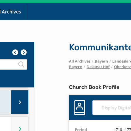
l Archives
Kommunikante
All Archives
/
Bayern
/
Landeskirc
Bayern
/
Dekanat Hof
/
Oberkot
Church Book Profile
Display Digita
Period
1710 - 17