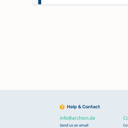
Taufen 1667-1708
Taufen 1824-1843
Taufen 1844-1862
Taufen 1863-1888
Taufen 1889-1909
Help & Contact
Taufen; Trauungen 1574-1708
info@archion.de
Co
Send us an email
Co