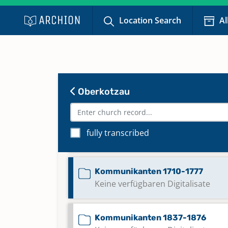
Trauungen 1831-1888
Location Search
Al
Bestattungen 1585-1708
Bestattungen 1843-1867
Oberkotzau
Bestattungen 1867-1892
fully transcribed
Bestattungen 1892-1918
Kommunikanten 1710-1777
Keine verfügbaren Digitalisate
Kommunikanten 1837-1876