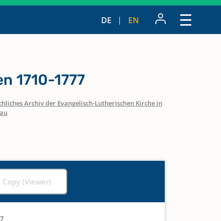
DE
EN
n 1710-1777
hliches Archiv der Evangelisch-Lutherischen Kirche in
zau
l Copy (Viewer)
77