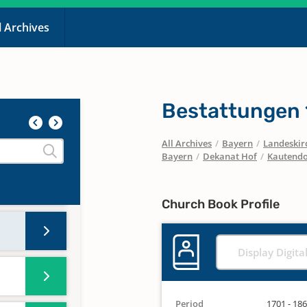
l Archives
en
99;
Bestattungen 
All Archives
/
Bayern
/
Landeskirc
en
Bayern
/
Dekanat Hof
/
Kautendo
958;
Church Book Profile
Display Digita
Period
1701 - 18