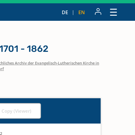
DE
EN
1701 - 1862
hliches Archiv der Evangelisch-Lutherischen Kirche in
rf
l Copy (Viewer)
62