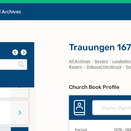
l Archives
Trauungen 167
All Archives
/
Bayern
/
Landeskirc
Bayern
/
Dekanat Hersbruck
/
En
Church Book Profile
Display Digita
Period
1676 - 18