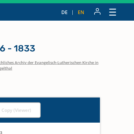
DE
EN
6 - 1833
hliches Archiv der Evangelisch-Lutherischen Kirche in
gelthal
l Copy (Viewer)
33