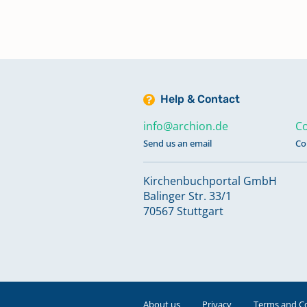
Help & Contact
info@archion.de
Co
Send us an email
Co
Kirchenbuchportal GmbH
Balinger Str. 33/1
70567 Stuttgart
About us
Privacy
Terms and C