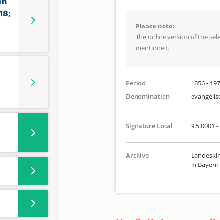
en
18;
Please note:
The online version of the se
mentioned.
Period
1856 - 19
Denomination
evangelis
Signature Local
9.5.0001 -
Archive
Landeskir
in Bayern