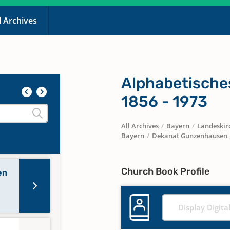
l Archives
en
60;
Alphabetisches
1856 - 1973
en
All Archives
/
Bayern
/
Landeskirc
6;
Bayern
/
Dekanat Gunzenhausen
Church Book Profile
en
Display Digita