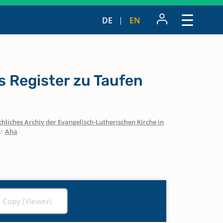
DE
EN
 Register zu Taufen
hliches Archiv der Evangelisch-Lutherischen Kirche in
/
Aha
l Copy (Viewer)