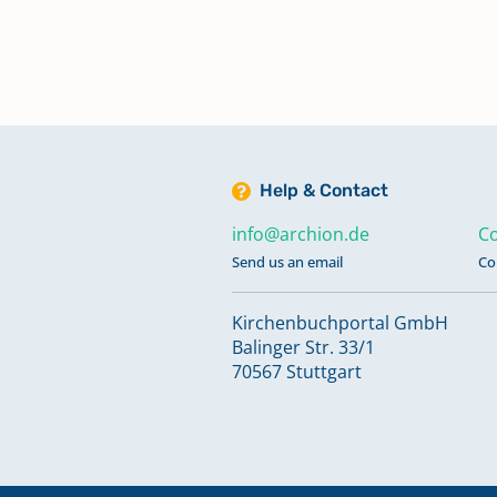
Taufen 1978 - 2021
Keine verfügbaren Digitalisate
Totgeburten 1883 - 1911
Keine verfügbaren Digitalisate
Help & Contact
Trauungen 1861 - 1907
info@archion.de
Co
Send us an email
Co
Trauungen 1908 - 1942
Kirchenbuchportal GmbH
Balinger Str. 33/1
Trauungen 1941 - 1967
70567 Stuttgart
Trauungen 1968 - 2007
Keine verfügbaren Digitalisate