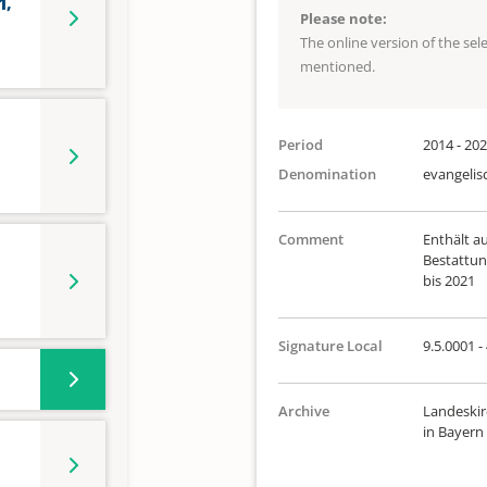
1,
Please note:
The online version of the se
mentioned.
Period
2014 - 20
Denomination
evangelis
Comment
Enthält a
Bestattun
bis 2021
Signature Local
9.5.0001 -
Archive
Landeskir
in Bayern