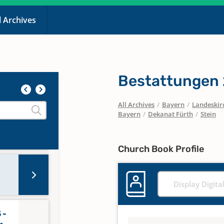
l Archives
Bestattungen 
All Archives
/
Bayern
/
Landeskirc
Bayern
/
Dekanat Fürth
/
Stein
Church Book Profile
Display Digita
 -