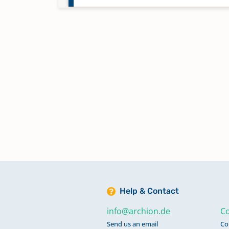
Taufen; Trauungen; Bestattunge
Kommunikanten 1556-1672
Trauungen; Bestattungen 1836-
Verschmähungen; Versagungen
1879-1947
Keine verfügbaren Digitalisate
Help & Contact
info@archion.de
Co
Send us an email
Co