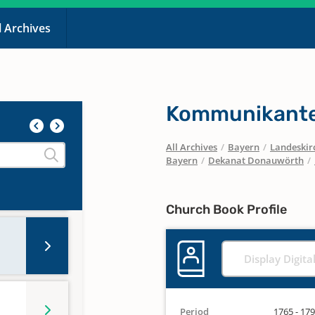
l Archives
Kommunikante
All Archives
/
Bayern
/
Landeskirc
Bayern
/
Dekanat Donauwörth
/
Church Book Profile
Display Digita
Period
1765 - 17