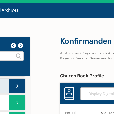
l Archives
Konfirmanden
All Archives
/
Bayern
/
Landeskirc
Bayern
/
Dekanat Donauwörth
/
Church Book Profile
Display Digita
Period
1838 - 18