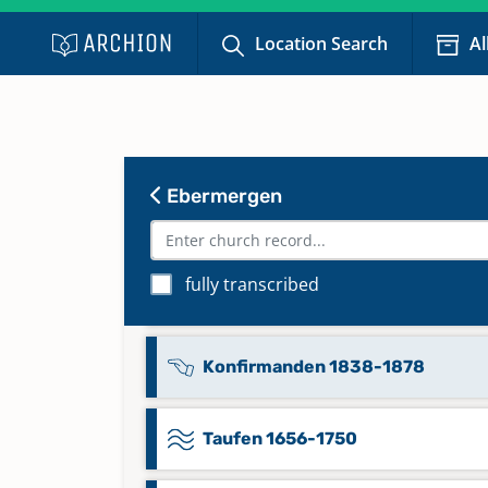
Location Search
Al
Kommunikanten 1860-1883
Keine verfügbaren Digitalisate
Kommunikanten 1884-1912
Keine verfügbaren Digitalisate
Ebermergen
Kommunikanten 1913-1937
fully transcribed
Keine verfügbaren Digitalisate
Konfirmanden 1838-1878
Taufen 1656-1750