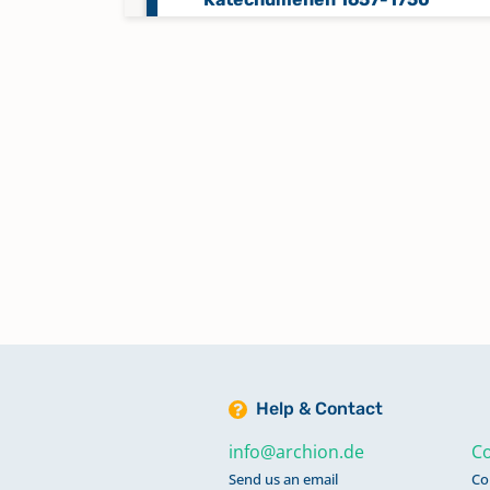
Verschmähungen; Versagungen
1879-1955
Keine verfügbaren Digitalisate
Help & Contact
info@archion.de
Co
Send us an email
Co