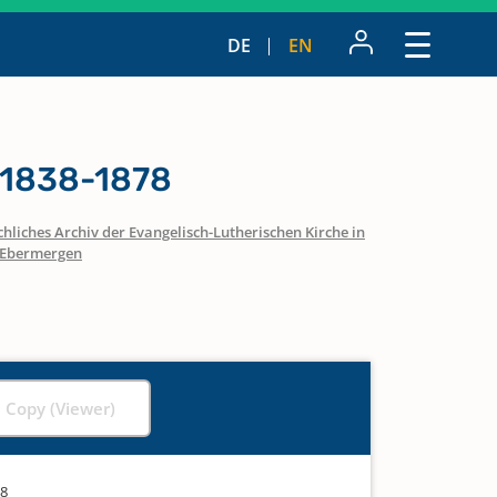
DE
EN
 1838-1878
hliches Archiv der Evangelisch-Lutherischen Kirche in
Ebermergen
l Copy (Viewer)
78