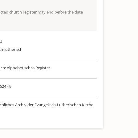
lected church register may end before the date
32
ch-lutherisch
uch: Alphabetisches Register
624 - 9
chliches Archiv der Evangelisch-Lutherischen Kirche