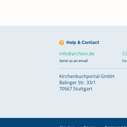
Taufen 1755 - 1808; Trauungen 17
1807; Bestattungen 1755 - 1807;
Katechumenen 1755 - 1875
Taufen 1804 - 1847
Help & Contact
info@archion.de
Co
Taufen 1848 - 1875
Send us an email
Co
Taufen 1876 - 1908
Kirchenbuchportal GmbH
Balinger Str. 33/1
70567 Stuttgart
Taufen 1909 - 1966; Totgeburten 
- 1946
Taufen 1967 - 1998
Keine verfügbaren Digitalisate