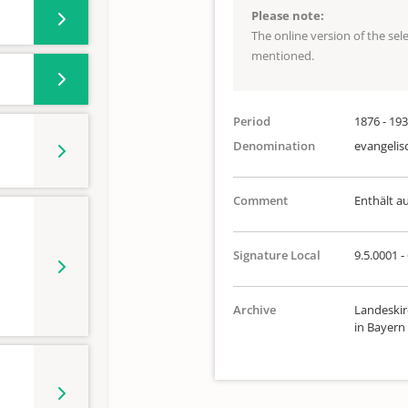
Please note:
The online version of the se
mentioned.
Period
1876 - 19
Denomination
evangelis
Comment
Enthält a
Signature Local
9.5.0001 - 
Archive
Landeskir
in Bayern