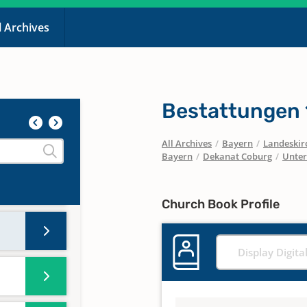
l Archives
Bestattungen 
All Archives
/
Bayern
/
Landeskirc
Bayern
/
Dekanat Coburg
/
Unte
Church Book Profile
Display Digita