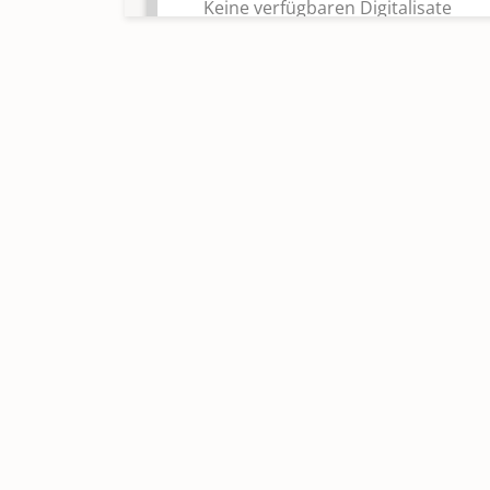
Keine verfügbaren Digitalisate
Kircheneintritte 2025 - 2025;
Kirchenaustritte 2025 - 2025
Keine verfügbaren Digitalisate
Konfirmationen 1871 - 1969
Konfirmationen 1970 - 2025
Keine verfügbaren Digitalisate
Taufen 1653 - 1754; Trauungen 1
1754; Bestattungen 1653 - 1754;
Katechumenen 1700 - 1754