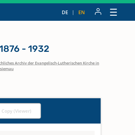
DE
EN
1876 - 1932
hliches Archiv der Evangelisch-Lutherischen Kirche in
rsiemau
l Copy (Viewer)