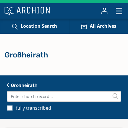
Location Search
All Archives
Großheirath
Großheirath
fully transcribed