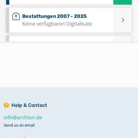
Bestattungen 2007 - 2025
Keine verfügbaren Digitalisate
Kircheneintritte 1949 - 2012;
Kirchenaustritte 1949 - 2012;
Verschmähungen 1950 - 1978;
Versagungen 1950 - 1976;
Totgeburten 1955 - 1970
Keine verfügbaren Digitalisate
Kircheneintritte 2014 - 2021;
Help & Contact
Kirchenaustritte 2013 - 2023
Keine verfügbaren Digitalisate
info@archion.de
Send us an email
Konfirmationen 1974 - 2013