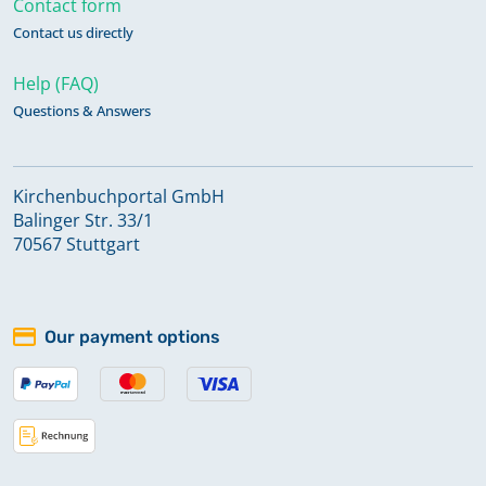
Contact form
Keine verfügbaren Digitalisate
Contact us directly
Help (FAQ)
Konfirmationen 2014 - 2023
Questions & Answers
Keine verfügbaren Digitalisate
Kirchenbuchportal GmbH
Taufen 1632 - 1800; Trauungen 1632
Balinger Str. 33/1
- 1800; Bestattungen 1652 - 1800
70567 Stuttgart
Taufen 1800 - 1803; Trauungen 1801
- 1803; Bestattungen 1801 - 1803;
Our payment options
Konfirmationen 1835 - 1872, 1875 -
1974
Taufen 1803 - 1876