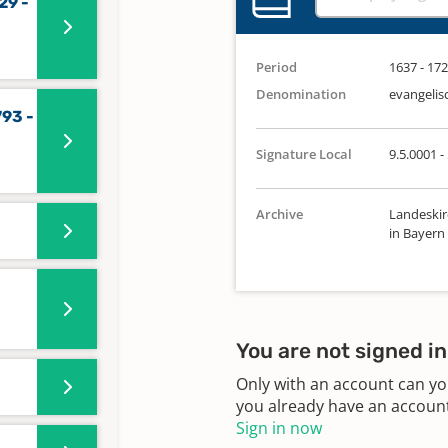
29 -
Period
1637 - 17
Denomination
evangelis
793 -
Signature Local
9.5.0001 - 
Archive
Landeskir
in Bayern
You are not signed in
Only with an account can yo
you already have an account?
Sign in now