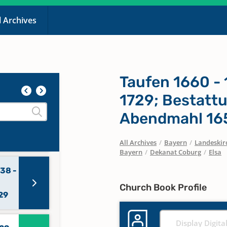
l Archives
Taufen 1660 -
1729; Bestattu
Abendmahl 165
All Archives
/
Bayern
/
Landeskirc
Bayern
/
Dekanat Coburg
/
Elsa
638 -
Church Book Profile
29
Display Digita