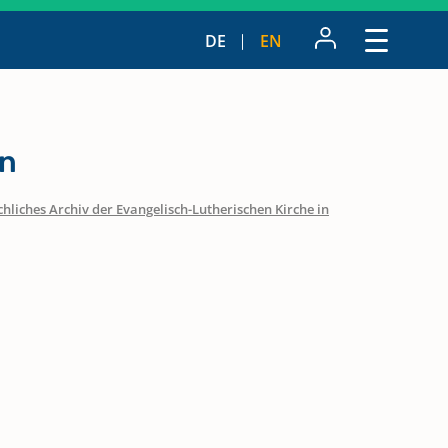
DE
EN
n
hliches Archiv der Evangelisch-Lutherischen Kirche in