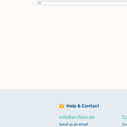
Abendmahl 1963 - 1979
Keine verfügbaren Digitalisate
Abendmahl 1980 - 2001
Keine verfügbaren Digitalisate
Abendmahl 2001 - 2019
Keine verfügbaren Digitalisate
Alphabetisches Register zu Tauf
1823 - 1986; Trauungen 1823 - 1
Bestattungen 1823 - 1986
Help & Contact
info@archion.de
Co
Bestattungen 1987 - 2025
Send us an email
Co