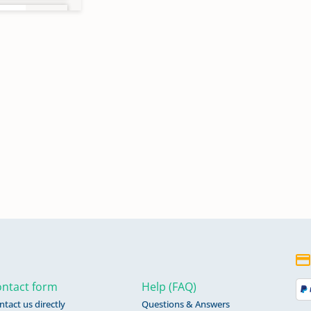
en
986;
ntact form
Help (FAQ)
ntact us directly
Questions & Answers