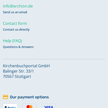
info@archion.de
Taufen Apr. 1835 - Juni 1848
Send us an email
Taufen Dez. 1869 - 1904
Contact form
Contact us directly
Taufen Juli 1810 - 1816
Help (FAQ)
Questions & Answers
Taufen Juni 1848 - 1869
Kirchenbuchportal GmbH
Balinger Str. 33/1
Taufen, Trauungen 1811 - 1821
70567 Stuttgart
Trauungen 1822 - 1851
Our payment options
Trauungen 1852 - 1925