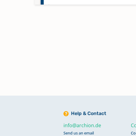
Taufen 1817 - 1854
Taufen 1855 - März 1870
Taufen 1900 - Juli 1941
Keine verfügbaren Digitalisate
Taufen Juli 1941 - 1961
Keine verfügbaren Digitalisate
Trauungen 1817 - 1845
Help & Contact
Trauungen 1846 - Jan. 1870
info@archion.de
Co
Send us an email
Co