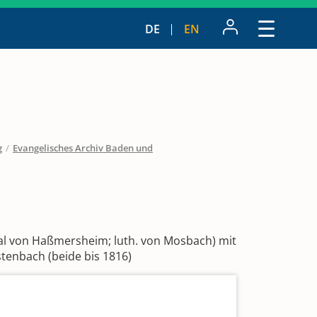
DE
EN
g
/
Evangelisches Archiv Baden und
ilial von Haßmersheim; luth. von Mosbach) mit
tenbach (beide bis 1816)