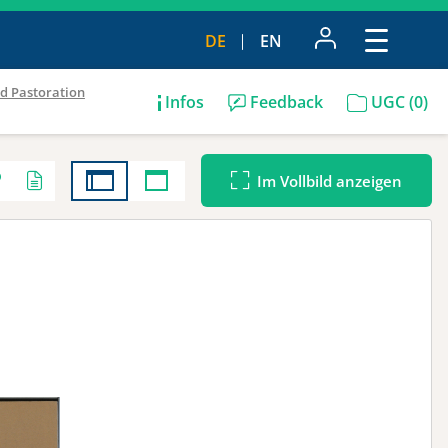
DE
EN
nd Pastoration
Infos
Feedback
UGC (0)
Im
Vollbild
anzeigen