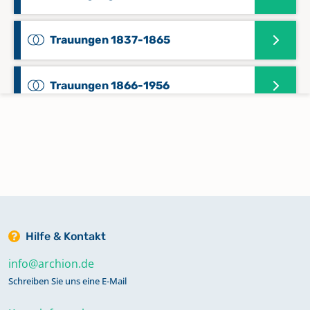
Trauungen 1837-1865
Trauungen 1866-1956
Trauungen, Taufen 1779-1808,
Beerdigungen 1779-1807
Trauungen, Taufen, Beerdigungen
1716- 1778, Ortsnachrichten 1751-
1765
Hilfe & Kontakt
info@archion.de
Zivilstandsregister Trauungen,
Schreiben Sie uns eine E-Mail
Geburten, Beerdigungen 1808,
Geburten, Aufgebote, Trauungen,