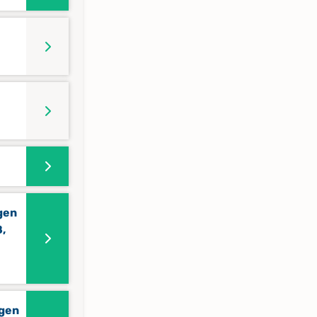
gen
,
ngen