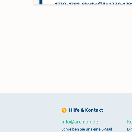
1730-1792, Sterbefälle 1730-179
Bemerkungen 1795, Bemerkunge
1792
Taufen 1793-1837, Eheschließun
1793-1837, Sterbefälle 1793-183
Konfirmationen 1795-1837
Taufen 1838-1867
Taufen 1868-1931
Hilfe & Kontakt
info@archion.de
Ko
Schreiben Sie uns eine E-Mail
Di