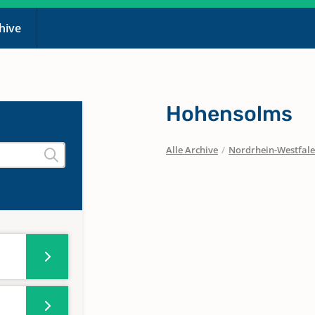
chive
Hohensolms
Alle Archive
/
Nordrhein-Westfal