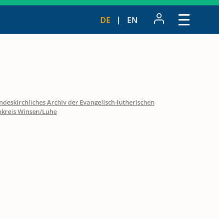
DE
EN
ndeskirchliches Archiv der Evangelisch-lutherischen
nkreis Winsen/Luhe