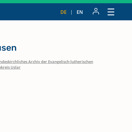
DE
EN
usen
ndeskirchliches Archiv der Evangelisch-lutherischen
nkreis Uslar