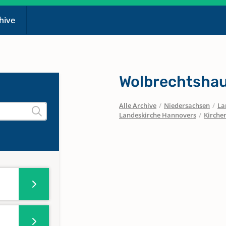
chive
Wolbrechtsha
Alle Archive
/
Niedersachsen
/
La
Landeskirche Hannovers
/
Kirche