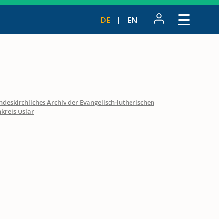
DE
EN
ndeskirchliches Archiv der Evangelisch-lutherischen
nkreis Uslar