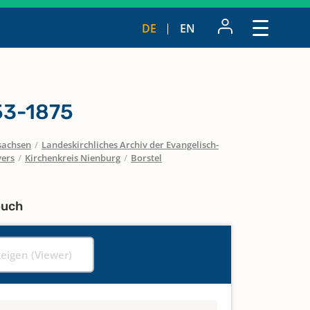
DE
EN
53-1875
sachsen
/
Landeskirchliches Archiv der Evangelisch-
vers
/
Kirchenkreis Nienburg
/
Borstel
buch
zeigen (Viewer)