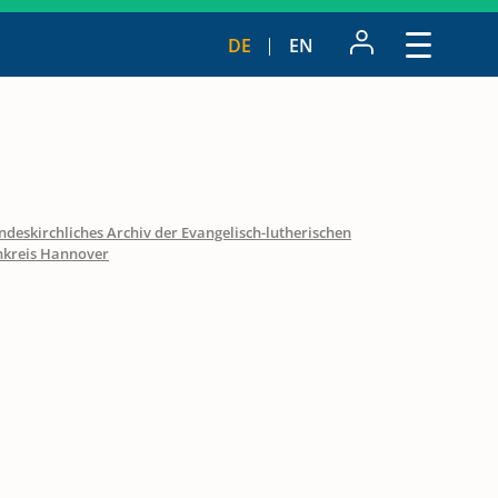
DE
EN
ndeskirchliches Archiv der Evangelisch-lutherischen
nkreis Hannover