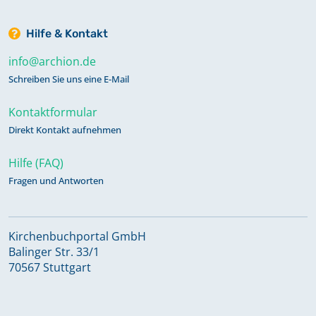
Hilfe & Kontakt
Taufregister 1808-1843 Band 5
info@archion.de
Schreiben Sie uns eine E-Mail
Taufregister 1844-1873 Band 6
Kontaktformular
Direkt Kontakt aufnehmen
Taufregister 1873-1898 Band 7
Hilfe (FAQ)
Fragen und Antworten
Totenregister 1712-1821 Band 10
Kirchenbuchportal GmbH
Totenregister 1808-1842 Band 11
Balinger Str. 33/1
70567 Stuttgart
Totenregister 1843-1882 Band 12