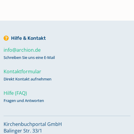
Konfirmandenregister 1815-1831
Band 14
Hilfe & Kontakt
Konfirmandenregister 1815-1831
Band 15
info@archion.de
Schreiben Sie uns eine E-Mail
Konfirmandenregister 1832-1957
Kontaktformular
Band 16
Direkt Kontakt aufnehmen
Hilfe (FAQ)
Mischbuch 1592-1634 Band 1
Fragen und Antworten
Taufregister 1635-1734 Band 2
Kirchenbuchportal GmbH
Balinger Str. 33/1