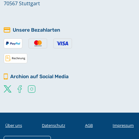
Taufregister 1736-1798 Band 3
70567 Stuttgart
Taufregister 1799-1835 Band 4
Unsere Bezahlarten
Taufregister 1836-1863 Band 5
Taufregister 1863-1922 Band 6
Archion auf Social Media
Totenregister 1625-1756 Band 10
Totenregister 1757-1803 Band 11
Totenregister 1804-1839 Band 12
Über uns
Datenschutz
AGB
Impressum