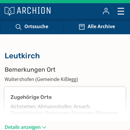
Ortssuche
Alle Archive
Leutkirch
Bemerkungen Ort
Waltershofen (Gemeinde Kißlegg)
Zugehörige Orte
Aichstetten; Altmannshofen; Arnach;
Diepoldshofen; Dietmanns; Eintürnen; Ellwangen
(Rot an der Rot); Friesenhofen; Gebrazhofen;
Gospoldshofen; Haslach (Rot an der Rot);
Details anzeigen