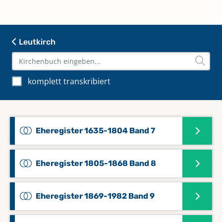
Haidgau; Hauerz; Herlazhofen; Hofs; Immenried;
Mooshausen; Reichenhofen; Seibranz; Tannheim;
Unterschwarzach; Waltershofen; Winterstetten;
Wuchzenhofen; Wurzach; Ziegelbach
Leutkirch
komplett transkribiert
Eheregister 1635-1804 Band 7
Eheregister 1805-1868 Band 8
Eheregister 1869-1982 Band 9