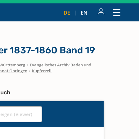
DE
EN
ter 1837-1860 Band 19
Württemberg
/
Evangelisches Archiv Baden und
anat Öhringen
/
Kupferzell
buch
zeigen (Viewer)