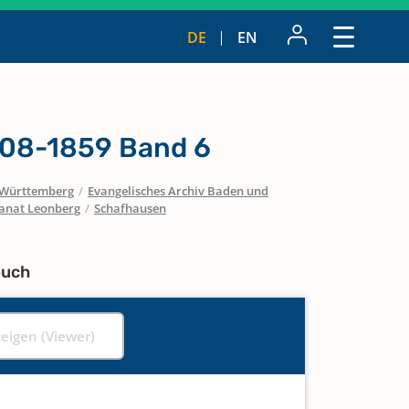
DE
EN
808-1859 Band 6
Württemberg
/
Evangelisches Archiv Baden und
anat Leonberg
/
Schafhausen
buch
zeigen (Viewer)