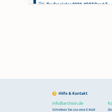
Taufregister 1801-1807 Band 3
Taufregister 1808-1852 Band 4
Taufregister 1853-1903 Band 5
Totenregister 1801-1807 Band 8
Totenregister 1808-1871 Band 9
Totenregister 1872-1941 Band 10
Hilfe & Kontakt
info@archion.de
Ko
Schreiben Sie uns eine E-Mail
Di