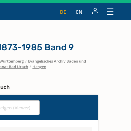
DE
EN
 1873-1985 Band 9
Württemberg
/
Evangelisches Archiv Baden und
anat Bad Urach
/
Hengen
buch
zeigen (Viewer)