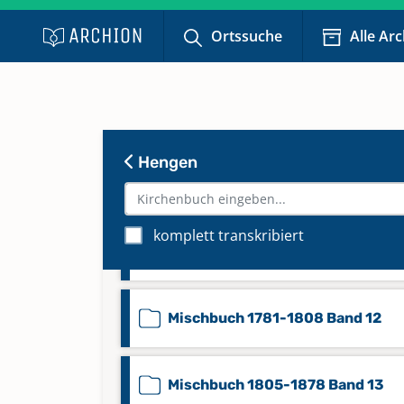
Familienregister 1868 Band 16
Ortssuche
Alle Ar
Keine verfügbaren Digitalisate
Mischbuch 1595-1735 Band 2
Hengen
Mischbuch 1735-1782 Band 11
komplett transkribiert
Mischbuch 1735-1905 Band 3
Mischbuch 1781-1808 Band 12
Mischbuch 1805-1878 Band 13