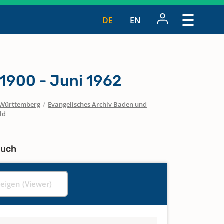
DE
EN
1900 - Juni 1962
Württemberg
/
Evangelisches Archiv Baden und
ld
buch
zeigen (Viewer)