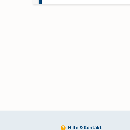
Mischbuch 1729 - März,Febr.,Jan.
1739
Mischbuch 1739 - 1795
Mischbuch 1796 - Nov.
1837,1838,1829
Taufen 1863 - Jan. 1870
Taufen 1947 - Dez. 1957
Keine verfügbaren Digitalisate
Hilfe & Kontakt