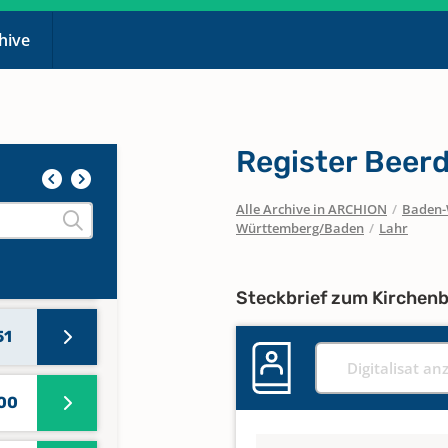
chive
Register Beerd
Alle Archive in ARCHION
/
Baden-
Württemberg/Baden
/
Lahr
724
Steckbrief zum Kirchen
51
Digitalisat an
800