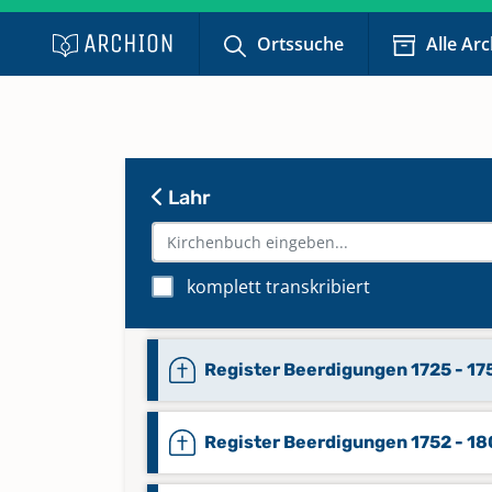
Mischbuch 1725 - 1751
Ortssuche
Alle Ar
Mischbuch 1814
Mischbuch Apr. 1783 - Nov. 1796
Lahr
Register Beerdigungen 1680 - 1
komplett transkribiert
(B - Z)
Register Beerdigungen 1725 - 17
Register Beerdigungen 1752 - 1