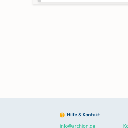
Trauungen 1944 - Sept. 1956
Keine verfügbaren Digitalisate
Trauungen Febr. 1870 - Febr. 190
Trauungen Okt. 1956 - Jan. 1962
Keine verfügbaren Digitalisate
Hilfe & Kontakt
info@archion.de
Ko