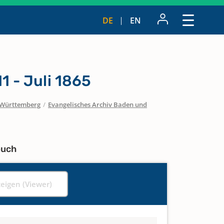
DE
EN
1 - Juli 1865
Württemberg
/
Evangelisches Archiv Baden und
buch
zeigen (Viewer)