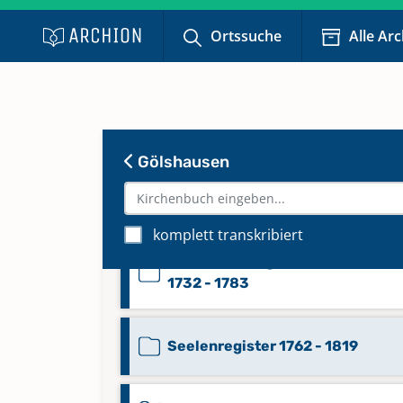
Ortssuche
Alle Ar
Beerdigungen 1958 - März 1963
Mischbuch 1691 - Juni 1731,Apr.
1732,Dez. 1732
Gölshausen
Mischbuch 1784 - 1809
komplett transkribiert
Mischbuch Aug. 1731,Okt. 1732,S
1732 - 1783
Seelenregister 1762 - 1819