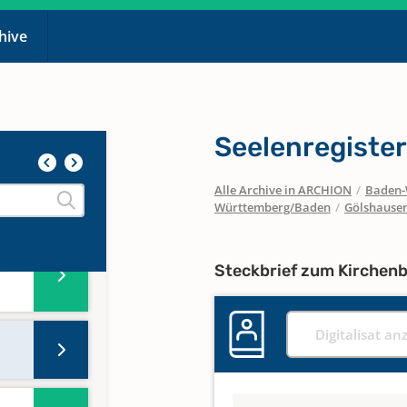
chive
Seelenregister
Alle Archive in ARCHION
/
Baden-
Württemberg/Baden
/
Gölshause
ept.
Steckbrief zum Kirchen
Digitalisat an