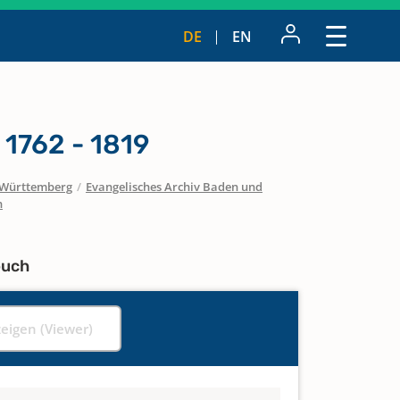
DE
EN
 1762 - 1819
Württemberg
/
Evangelisches Archiv Baden und
n
buch
zeigen (Viewer)