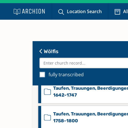
Taufen 1860-1875
Location Search
Al
Taufen 1876-1892
Taufen 1893-1927
Wölfis
Taufen 1928-1954
Keine verfügbaren Digitalisate
fully transcribed
Taufen, Trauungen, Beerdigunge
1642-1747
Taufen, Trauungen, Beerdigunge
1758-1800