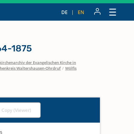
DE
EN
64-1875
irchenarchiv der Evangelischen Kirche in
chenkreis Waltershausen-Ohrdruf
/
Wölfis
l Copy (Viewer)
75