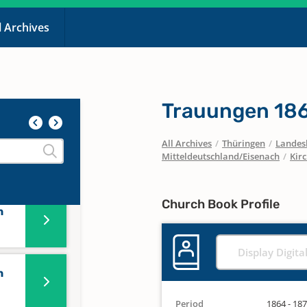
l Archives
Trauungen 18
All Archives
/
Thüringen
/
Landesk
Mitteldeutschland/Eisenach
/
Kir
Church Book Profile
n
Display Digita
n
Period
1864 - 18