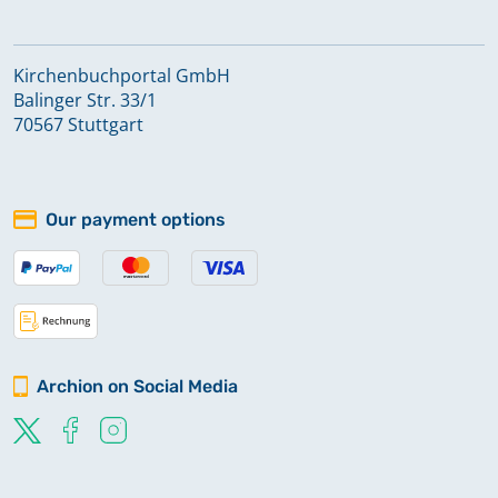
Gräfenhain
Kirchenbuchportal GmbH
Balinger Str. 33/1
Gräfenroda
70567 Stuttgart
Großtabarz
Our payment options
Herrenhof
Hohenkirchen
Archion on Social Media
Hörselgau
Ibenhain