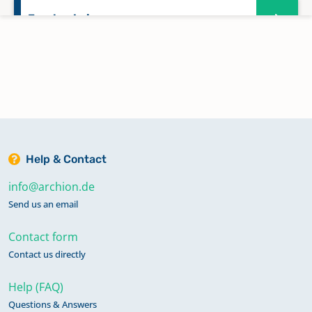
Frankenhain
Friedrichroda
Fröttstädt
Gehlberg
Help & Contact
info@archion.de
Georgenthal
Send us an email
Contact form
Geschwenda
Contact us directly
Help (FAQ)
Gossel
Questions & Answers