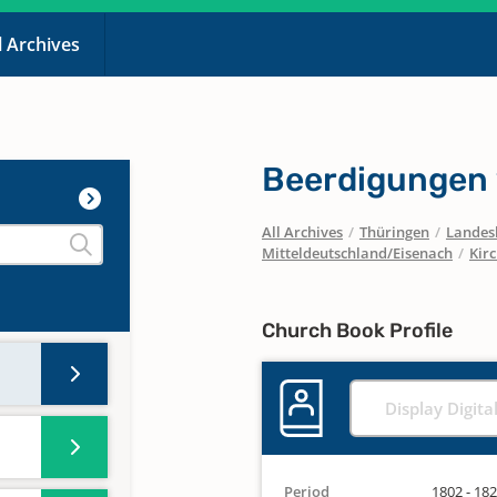
l Archives
Beerdigungen
All Archives
/
Thüringen
/
Landesk
Mitteldeutschland/Eisenach
/
Kir
Church Book Profile
Display Digita
Period
1802 - 18