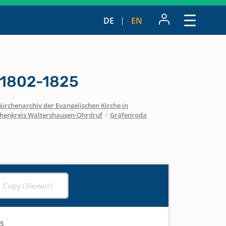
DE
EN
 1802-1825
irchenarchiv der Evangelischen Kirche in
chenkreis Waltershausen-Ohrdruf
/
Gräfenroda
l Copy (Viewer)
25