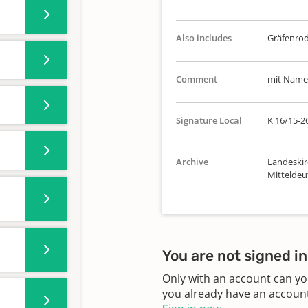
Also includes
Gräfenrod
Comment
mit Namen
Signature Local
K 16/15-2
Archive
Landeskir
Mitteldeu
You are not signed in
Only with an account can yo
you already have an account?