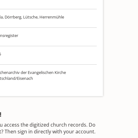
a, Dörrberg, Lütsche, Herrenmühle
sregister
6
chenarchiv der Evangelischen Kirche
tschland/Eisenach
!
u access the digitized church records. Do
 Then sign in directly with your account.