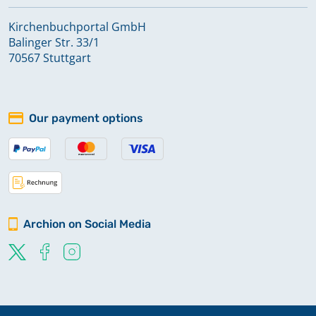
Großebersdorf
Kirchenbuchportal GmbH
Balinger Str. 33/1
Großfalka
70567 Stuttgart
Großsaara
Our payment options
Harpersdorf
Hartmannsdorf
Archion on Social Media
Hirschfeld
Hohenölsen