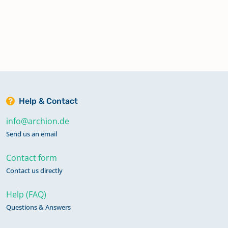
Gera
Gera (Militär)
Gleina
Help & Contact
info@archion.de
Grochwitz
Send us an email
Contact form
Großaga
Contact us directly
Help (FAQ)
Großbocka
Questions & Answers