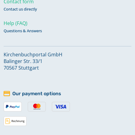
Contact form
Contact us directly
Familienregister 18.-19. Jh.
Help (FAQ)
Questions & Answers
Familienregister 19. Jh.
Kirchenbuchportal GmbH
Familienregister 19.-20. Jh.
Balinger Str. 33/1
Keine verfügbaren Digitalisate
70567 Stuttgart
Familienregister I 18.-19. Jh.
Our payment options
Familienregister II 18.-19. Jh.
Familienregister III 18.-19. Jh.