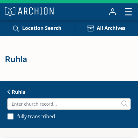
Location Search
All Archives
Ruhla
Ruhla
fully transcribed