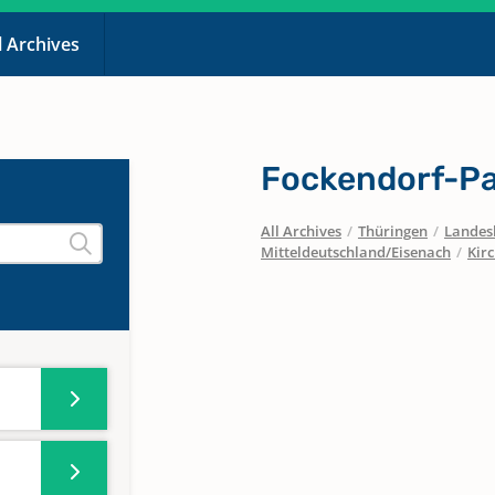
l Archives
Fockendorf-P
All Archives
/
Thüringen
/
Landesk
Mitteldeutschland/Eisenach
/
Kir