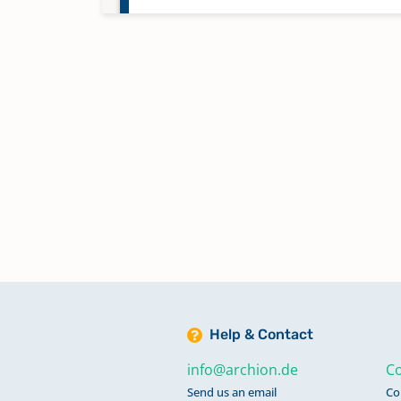
Eimsbüttel Apostel
Eimsbüttel Christus
Eißendorf
Hamburg Hauptkirche St. Jacobi
Hamburg Hauptkirche St. Nikolai
Hamburg Hauptkirche St. Petri
Help & Contact
info@archion.de
Co
Hamburg St. Pauli
Send us an email
Co