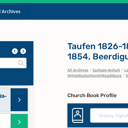
l Archives
Taufen 1826-1
1854, Beerdig
All Archives
/
Sachsen-Anhalt
/
La
Mitteldeutschland/Magdeburg
/
K
Church Book Profile
26-
Display Digita