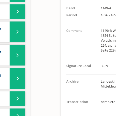
Band
1149-4
Period
1826 - 18
n
Comment
1149/4: We
1854 Seite
Verzeichni
224, alph
Seite 223
n
Signature Local
3929
n
Archive
Landeskir
Mittelde
Transcription
complete