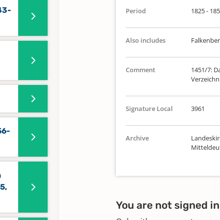
43-
Period
1825 - 18
Also includes
Falkenberg
Comment
1451/7: D
Verzeichni
Signature Local
3961
56-
Archive
Landeskir
Mittelde
n
5,
You are not signed in