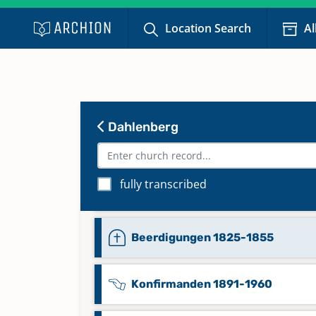
Location Search
Al
Dahlenberg
Alphabetisches Verzeichnis Tauf
Trauungen, Beerdigungen 1915-
fully transcribed
Keine verfügbaren Digitalisate
Beerdigungen 1825-1855
Konfirmanden 1891-1960