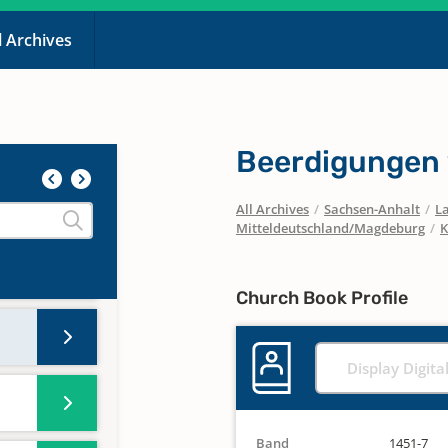
l Archives
Beerdigungen
All Archives
/
Sachsen-Anhalt
/
La
en,
Mitteldeutschland/Magdeburg
/
K
2006
Church Book Profile
Display Digita
Band
1451-7