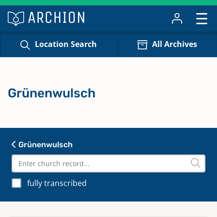
Location Search
All Archives
Grünenwulsch
Grünenwulsch
fully transcribed