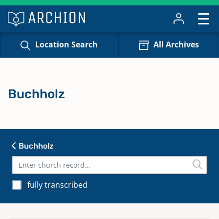
Location Search
All Archives
Buchholz
Buchholz
fully transcribed