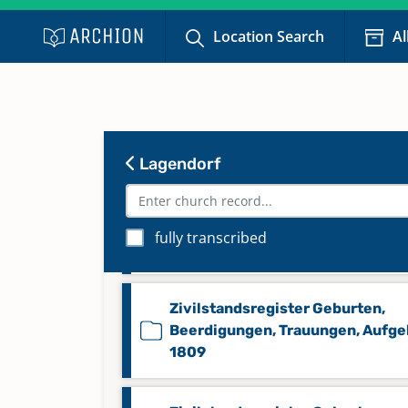
Trauungen 1863-1896, Taufen 18
Location Search
Al
1896, Kommunikanten Statistik
1863-1902
Trauungen, Taufen, Beerdigunge
1674-1726
Lagendorf
Zivilstandsregister Geburten,
Beerdigungen, Trauungen, Aufg
fully transcribed
1808
Zivilstandsregister Geburten,
Beerdigungen, Trauungen, Aufg
1809