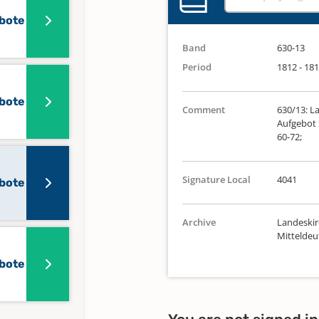
ebote
Band
630-13
Period
1812 - 18
ebote
Comment
630/13: La
Aufgebot 
60-72;
Signature Local
4041
ebote
Archive
Landeskir
Mittelde
ebote