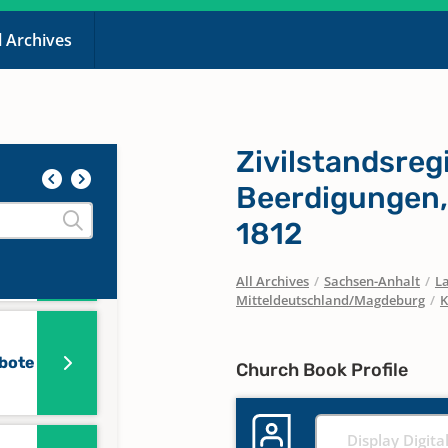
63-
l Archives
n
Zivilstandsreg
Beerdigungen,
1812
ebote
All Archives
/
Sachsen-Anhalt
/
La
Mitteldeutschland/Magdeburg
/
K
ebote
Church Book Profile
Display Digita