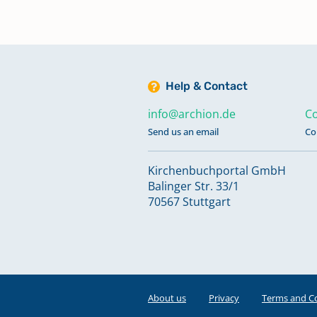
Help & Contact
info@archion.de
Co
Send us an email
Co
Kirchenbuchportal GmbH
Balinger Str. 33/1
70567 Stuttgart
About us
Privacy
Terms and C