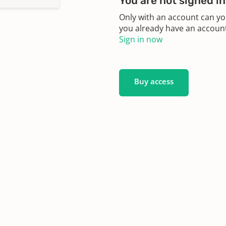
You are not signed in
Only with an account can yo
you already have an account?
Sign in now
Buy access