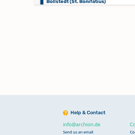
Bollstedt (St. Bonifatius)
Bothenheilingen (St. Christinae)
Bruchstedt (St. Johannis)
Dachrieden (St. Nicolai)
Dörna
Eigenrieden (St. Ulrich)
Help & Contact
Eigenrode (St. Johannis)
info@archion.de
Co
Send us an email
Co