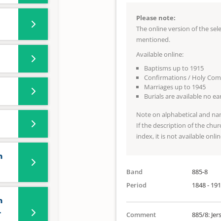
Please note:
The online version of the se
mentioned.
Available online:
Baptisms up to 1915
Confirmations / Holy Co
Marriages up to 1945
Burials are available no e
Note on alphabetical and na
If the description of the chur
index, it is not available onlin
n
Band
885-8
Period
1848 - 19
n
-
Comment
885/8: Jer