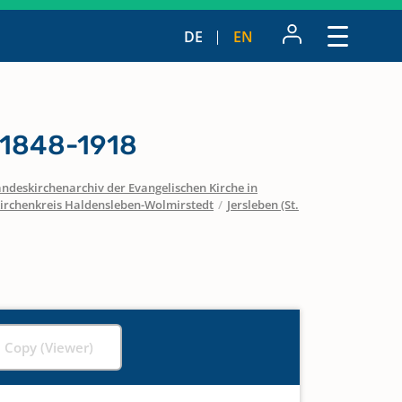
DE
EN
 1848-1918
ndeskirchenarchiv der Evangelischen Kirche in
irchenkreis Haldensleben-Wolmirstedt
/
Jersleben (St.
l Copy (Viewer)