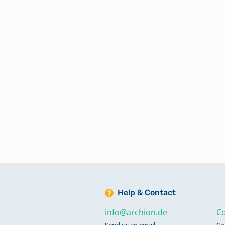
Zivilstandsregister 1810 Taufen,
Trauungen, Beerdigungen
Zivilstandsregister 1810-1813
Taufen, Beerdigungen
Zivilstandsregister 1811 Taufen,
Trauungen, Beerdigungen
Zivilstandsregister 1812 Taufen,
Trauungen, Beerdigungen
Zivilstandsregister 1813 Taufen,
Help & Contact
Trauungen, Beerdigungen
info@archion.de
Co