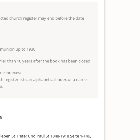
lected church register may end before the date
mmunion up to 1930
arlier than 10 years after the book has been closed
me indexes:
ch register lists an alphabetical index or a name
e.
18
sleben St. Peter und Paul St 1848-1918 Seite 1-146,