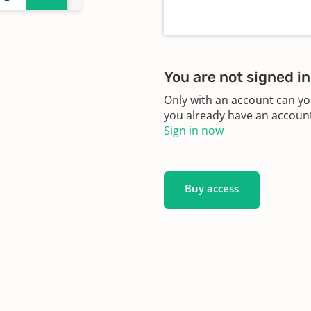
n,
ungen
You are not signed in
Only with an account can yo
n,
you already have an account?
ungen
Sign in now
n,
Buy access
gen