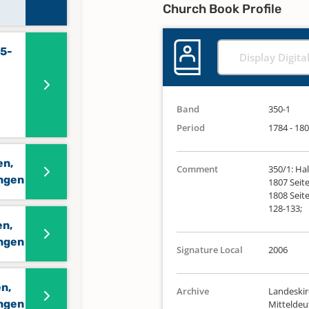
Church Book Profile
15-
Display Digita
Band
350-1
Period
1784 - 18
en,
Comment
350/1: Ha
ungen
1807 Seit
1808 Seite
128-133;
en,
ungen
Signature Local
2006
n,
Archive
Landeskir
ungen
Mittelde