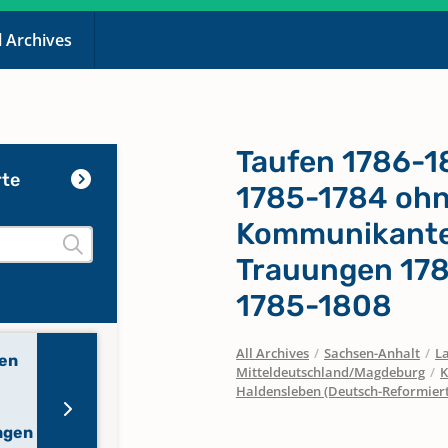
l Archives
Taufen 1786-
rte
1785-1784 oh
Kommunikante
Trauungen 17
1785-1808
All Archives
/
Sachsen-Anhalt
/
La
en
Mitteldeutschland/Magdeburg
/
K
Haldensleben (Deutsch-Reformier
ngen