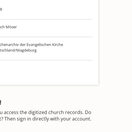
88
uch Möser
chenarchiv der Evangelischen Kirche
utschland/Magdeburg
!
u access the digitized church records. Do
 Then sign in directly with your account.