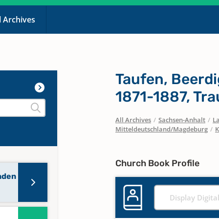
l Archives
Taufen, Beerd
1871-1887, Tr
All Archives
/
Sachsen-Anhalt
/
La
Mitteldeutschland/Magdeburg
/
K
Church Book Profile
nden
Display Digita