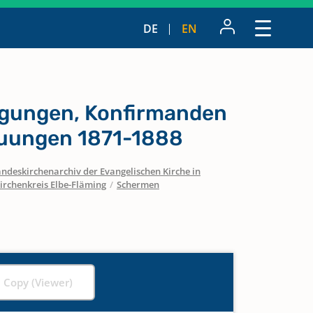
DE
EN
igungen, Konfirmanden
auungen 1871-1888
ndeskirchenarchiv der Evangelischen Kirche in
irchenkreis Elbe-Fläming
/
Schermen
l Copy (Viewer)