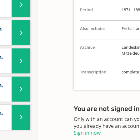
Period
1871 - 18
Also includes
Enthält a
n
Archive
Landeskir
Mittelde
n,
Transcription
complete
n,
You are not signed in
n,
Only with an account can yo
you already have an account?
Sign in now