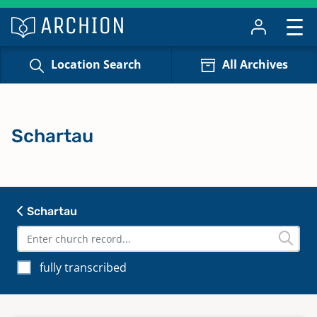
Location Search
All Archives
Schartau
Schartau
fully transcribed