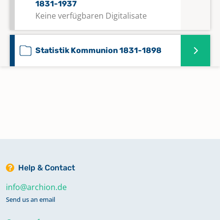
1831-1937
Keine verfügbaren Digitalisate
Statistik Kommunion 1831-1898
Taufen 1766-1786, Trauungen 1766-
1797, Aufgebote 1766-1792,
Beerdigungen 1766-1795
Taufen 1787-1806, Trauungen 1798-
1806, Beerdigungen 1796-1806
Help & Contact
Taufen 1831-1847
info@archion.de
Send us an email
Taufen 1848-1864