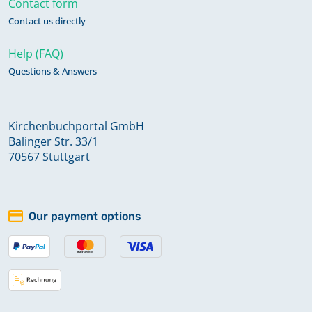
Contact form
Contact us directly
Taufen 1865-1892
Help (FAQ)
Questions & Answers
Taufen 1893-1921
Kirchenbuchportal GmbH
Taufen 1904-1921
Balinger Str. 33/1
70567 Stuttgart
Taufen, Trauungen 1867-1895,
Beerdigungen 1867-1896,
Konfirmanden 1867-1891
Our payment options
Taufen, Trauungen, Beerdigungen
1760-1765, Konfirmanden 1802-1807