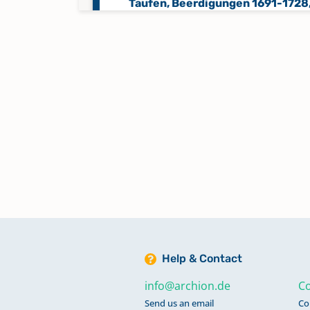
Taufen, Beerdigungen 1691-1728
1732-1761, Trauungen 1692-1728
Kommunikanten 1714-1728
Taufen, Beerdigungen 1693-1728
1730, Trauungen 1692-1728, 173
Taufen, Trauungen, Beerdigunge
1728-1746
Taufen, Trauungen, Beerdigunge
1747-1766, Konfirmanden 1755-1
Kommunikanten 1752-1754
Help & Contact
info@archion.de
Co
Trauungen 1692-1846
Send us an email
Co