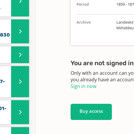
Period
1859 - 18
6
Archive
Landeskir
Mittelde
1830
You are not signed in
Only with an account can yo
you already have an account?
7-
Sign in now
01-
Buy access