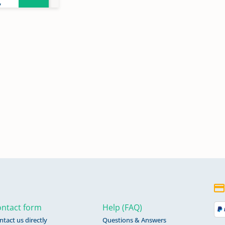
,
,
,
0
n
n
766,
ntact form
Help (FAQ)
ntact us directly
Questions & Answers