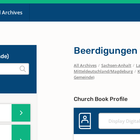
l Archives
Beerdigungen
nde)
All Archives
/
Sachsen-Anhalt
/
La
Mitteldeutschland/Magdeburg
/
K
Gemeinde)
Church Book Profile
Display Digita